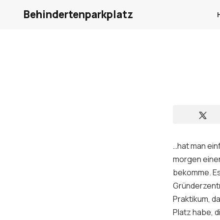
Behindertenparkplatz
…hat man einf
morgen einen
bekomme. Es i
Gründerzentr
Praktikum, d
Platz habe, d