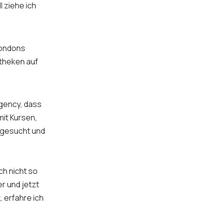
 ziehe ich
Londons
otheken auf
gency, dass
it Kursen,
 gesucht und
ch nicht so
r und jetzt
, erfahre ich