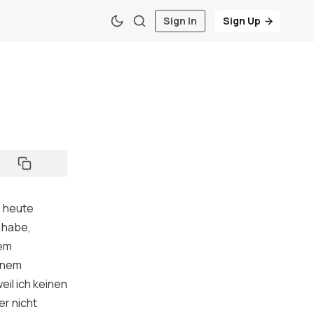
Sign In
Sign Up
h heute
 habe,
nem
einem
il ich keinen
er nicht