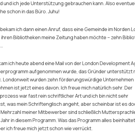
rd und ich jede Unterstützung gebrauchen kann. Also eventuell
e schon in das Büro. Juhu!
bekam ich dann einen Anruf, dass eine Gemeinde im Norden 
en ihren Bibliotheken meine Zeitung haben möchte – zehn Bibli
h…
am ich heute abend eine Mail von der London Development A
örderprogramm aufgenommen wurde, das Gründer unterstützt m
c. Londonweit wurden zehn förderungswürdige Unternehmen
men ist jetzt eines davon. Ich freue mich natürlich sehr. Der
zess war fast rein schriftlicher Art und ich bin nicht sehr
t, was mein Schriftenglisch angeht, aber scheinbar ist es do
e Mehrzahl meiner Mitbewerber sind schließlich Muttersprachle
in Jahr in diesem Programm. Was das Programm alles beinhaltet
ber ich freue mich jetzt schon wie verrückt.