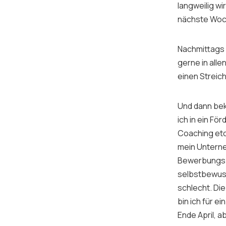
langweilig wi
nächste Woch
Nachmittags 
gerne in all
einen Streic
Und dann bek
ich in ein F
Coaching et
mein Unterneh
Bewerbungspro
selbstbewuss
schlecht. Di
bin ich für e
Ende April, a