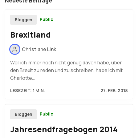
Neueste Beiträge
Public
Bloggen
Brexitland
Christiane Link
Weil ich immer noch nicht genug davon habe, über
den Brexit zu reden und zu schreiben, habe ich mit
Charlotte…
LESEZEIT: 1 MIN.
27. FEB. 2018
Public
Bloggen
Jahresendfragebogen 2014