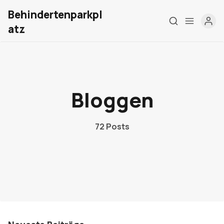
Behindertenparkpl
atz
Bloggen
Home
72 Posts
Über mich
Meine Firma
London Barrierefrei
Kontakt
Sign up