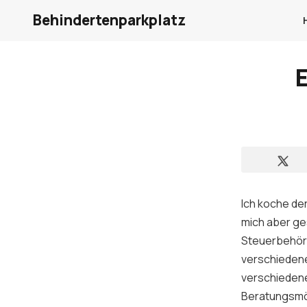
Behindertenparkplatz
Ich koche der
mich aber ge
Steuerbehörd
verschieden
verschiedene
Beratungsmög