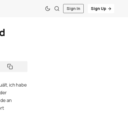
Sign In
Sign Up
d
ält, ich habe
 der
rde an
rt