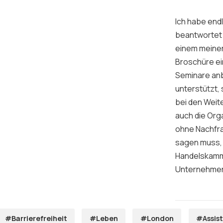
Ich habe end
beantwortet 
einem meiner
Broschüre ein
Seminare anbi
unterstützt,
bei den Weite
auch die Orga
ohne Nachfrag
sagen muss, 
Handelskamme
Unternehmer.
#Barrierefreiheit
#Leben
#London
#Assis