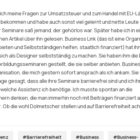
lich meine Fragen zur Umsatzsteuer und zum Handel mit EU-L
bekommen und habe auch sonst viel gelernt und nette Leute g
 Seminare saß jemand, der gehörlos war. Später habe ich in e
en Artikel über ihn gelesen. Business Link (das ist eine Organi
eten und Selbstständigen helfen, staatlich finanziert) hat ih
 sich als Designer selbstständig zu machen. Sie haben ihm di
rbildungsseminaren gestellt, die sie selber anbieten. Busines
nisation, die mich gestern sofort ansprach als ich ankam. Sie
e gesagt, dass alle ihre Seminare barrierefrei sind und ich i
welche Assistenz ich benötige. Ich musste spontan an die
rn denken, die man immerhin noch mit Beiträgen finanziert a
 Ob die wohl Dolmetscher stellen und auf Barrierefreiheit ac
tenz
#Barrierefreiheit
#Business
#Business-