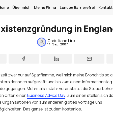
Home
Über mich
Meine Firma
London Barrierefrei
Kontakt
Existenzgründung in Englan
Home
Christiane Link
14. Sep. 2007
Über mich
Meine Firma
London Barrierefrei
zeit zwar nur auf Sparflamme, weil mich meine Bronchitis so qu
Kontakt
stern dennoch aufgerafft und bin zum einem Informationstag
e gegangen. Mehrmals im Jahr veranstaltet die Steuerbehö
Sign up
en Orten einen
Business Advice Day
. Zum einen stellen sich do
 Organisationen vor, zum anderen gibt es Vorträge und
lichkeiten. Das ganze ist zudem kostenlos.