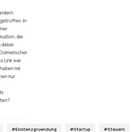
ändern
etroffen. In
iner
sation, die
n dabei
e Dolmetscher
s Link war
 haben mir
hnen nur
ls
hten?
#Existenzgruendung
#Startup
#Steuern