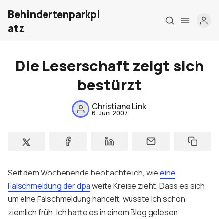
Behindertenparkpl
atz
Die Leserschaft zeigt sich
bestürzt
Christiane Link
Home
6. Juni 2007
Über mich
Meine Firma
Seit dem Wochenende beobachte ich, wie
eine
London Barrierefrei
Falschmeldung der dpa
weite Kreise zieht. Dass es sich
Kontakt
um eine Falschmeldung handelt, wusste ich schon
ziemlich früh. Ich hatte es in einem Blog gelesen.
Sign up