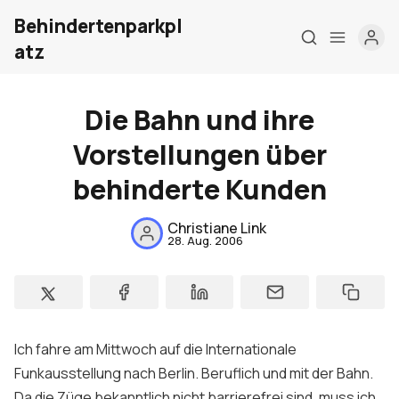
Behindertenparkpl
atz
Die Bahn und ihre
Vorstellungen über
Home
behinderte Kunden
Über mich
Christiane Link
28. Aug. 2006
Meine Firma
London Barrierefrei
Kontakt
Ich fahre am Mittwoch auf die Internationale
Sign up
Funkausstellung nach Berlin. Beruflich und mit der Bahn.
Da die Züge bekanntlich nicht barrierefrei sind, muss ich