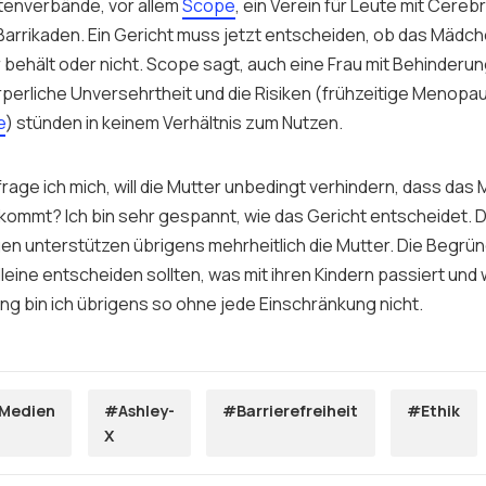
tenverbände, vor allem
Scope
, ein Verein für Leute mit Cereb
 Barrikaden. Ein Gericht muss jetzt entscheiden, ob das Mädch
behält oder nicht. Scope sagt, auch eine Frau mit Behinderun
rperliche Unversehrtheit und die Risiken (frühzeitige Menopa
e
) stünden in keinem Verhältnis zum Nutzen.
rage ich mich, will die Mutter unbedingt verhindern, dass das
kommt? Ich bin sehr gespannt, wie das Gericht entscheidet. Di
n unterstützen übrigens mehrheitlich die Mutter. Die Begrün
lleine entscheiden sollten, was mit ihren Kindern passiert und 
ng bin ich übrigens so ohne jede Einschränkung nicht.
Medien
#Ashley-
#Barrierefreiheit
#Ethik
X