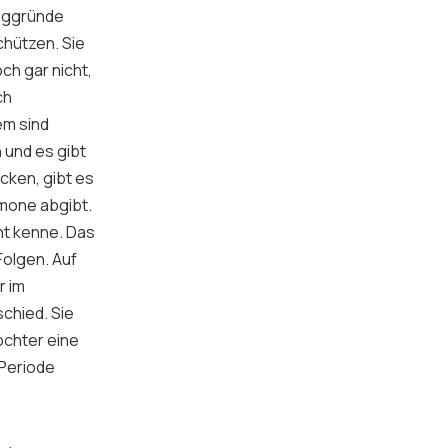
weggründe
chützen. Sie
ch gar nicht,
ch
em sind
 und es gibt
ucken, gibt es
rmone abgibt.
cht kenne. Das
Folgen. Auf
r im
schied. Sie
ochter eine
 Periode