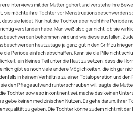
rere Interviews mit der Mutter gehört und verstehe ihre Be
agt, sie möchte ihre Tochter vor Menstruationsbeschwerden s
 dass sie leidet. Nun hat die Tochter aber wohl ihre Periode no
richtig verstanden habe. Man weiß also gar nicht, ob sie wirkli
nsbeschwerden bekommen wird und wie diese ausfallen. Zud
sbeschwerden heutzutage ja ganz gut in den Griff zu kriegen
die die Periode einfach abschaffen. Kann sie die Pille nicht schl
ichkeit, ein kleines Teil unter die Haut zu setzen, dass die Ho
nlich gibt es noch viele andere Möglichkeiten, die ich gar ni
edenfalls in keinem Verhältnis zu einer Totaloperation und den 
b sie den Pflegeaufwand runterschrauben will, sagte die Mutte
 die Tochter sowieso inkontinent sei, mache das keinen Unter
 es gebe keinen medizinischen Nutzen. Es gehe darum, ihrer T
nsqualität zu geben. Die Tochter könne zudem nicht mit der