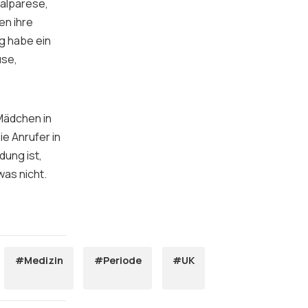
ralparese,
en ihre
g habe ein
use,
 Mädchen in
e Anrufer in
dung ist,
was nicht.
#Medizin
#Periode
#UK