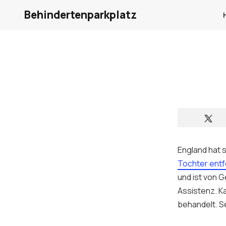
Behindertenparkplatz
England hat 
Tochter entf
und ist von G
Assistenz. K
behandelt. S