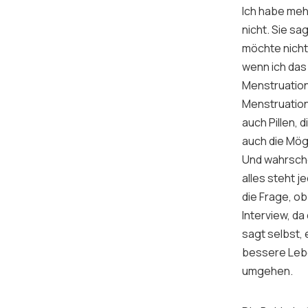
Ich habe meh
nicht. Sie s
möchte nicht,
wenn ich das 
Menstruatio
Menstruation
auch Pillen, 
auch die Mögl
Und wahrschei
alles steht j
die Frage, o
Interview, da
sagt selbst,
bessere Lebe
umgehen.