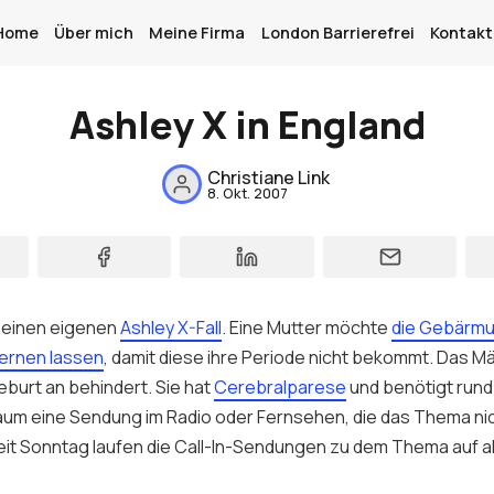
Home
Über mich
Meine Firma
London Barrierefrei
Kontakt
Ashley X in England
Home
Christiane Link
8. Okt. 2007
Über mich
Meine Firma
London Barrierefrei
seinen eigenen
Ashley X-Fall
. Eine Mutter möchte
die Gebärmut
Kontakt
ernen lassen
, damit diese ihre Periode nicht bekommt. Das Mä
eburt an behindert. Sie hat
Cerebralparese
und benötigt rund
Sign up
aum eine Sendung im Radio oder Fernsehen, die das Thema ni
eit Sonntag laufen die Call-In-Sendungen zu dem Thema auf al