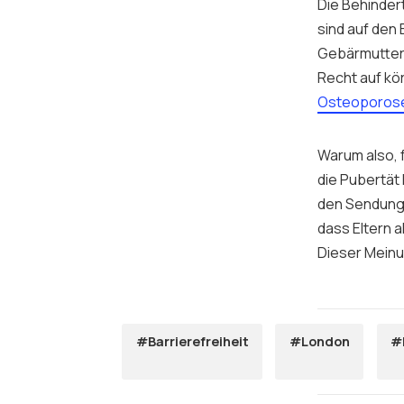
Die Behinder
sind auf den
Gebärmutter 
Recht auf kö
Osteoporos
Warum also, f
die Pubertät 
den Sendunge
dass Eltern a
Dieser Meinu
#Barrierefreiheit
#London
#