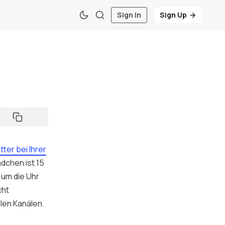
Sign In
Sign Up
ter bei Ihrer
dchen ist 15
 um die Uhr
cht
len Kanälen.