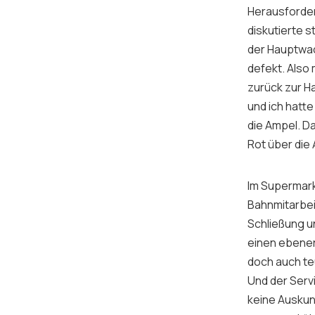
Herausforder
diskutierte 
der Hauptwac
defekt. Also
zurück zur H
und ich hatte 
die Ampel. Da
Rot über die
Im Supermarkt
Bahnmitarbei
Schließung u
einen ebenerd
doch auch teu
Und der Serv
keine Auskun