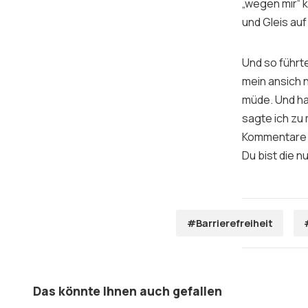
„wegen mir“ k
und Gleis au
Und so führte
mein ansich n
müde. Und hat
sagte ich zu
Kommentare u
Du bist die n
#Barrierefreiheit
Das könnte Ihnen auch gefallen