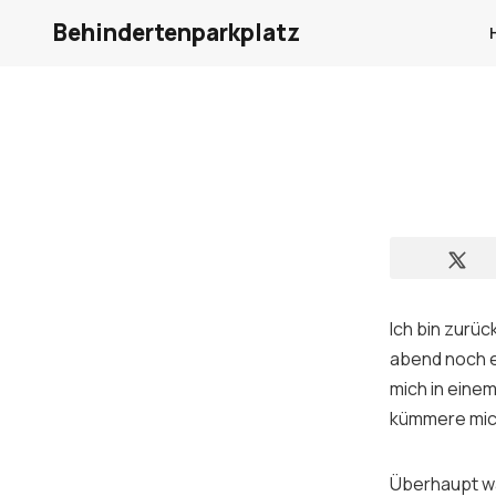
Behindertenparkplatz
Ich bin zurü
abend noch ei
mich in eine
kümmere mic
Überhaupt wa