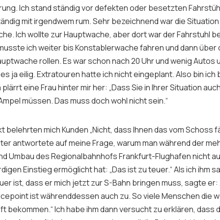
ung. Ich stand ständig vor defekten oder besetzten Fahrstüh
ständig mit irgendwem rum. Sehr bezeichnend war die Situatio
he. Ich wollte zur Hauptwache, aber dort war der Fahrstuhl b
 musste ich weiter bis Konstablerwache fahren und dann über d
auptwache rollen. Es war schon nach 20 Uhr und wenig Autos
es ja eilig. Extratouren hatte ich nicht eingeplant. Also bin ich
 plärrt eine Frau hinter mir her: „Dass Sie in Ihrer Situation auc
 Ampel müssen. Das muss doch wohl nicht sein.“
 belehrten mich Kunden „Nicht, dass Ihnen das vom Schoss fäl
ter antwortete auf meine Frage, warum man während der me
nd Umbau des Regionalbahnhofs Frankfurt-Flughafen nicht au
igen Einstieg ermöglicht hat: „Das ist zu teuer.“ Als ich ihm s
er ist, dass er mich jetzt zur S-Bahn bringen muss, sagte er:
icepoint ist währenddessen auch zu. So viele Menschen die 
ft bekommen.“ Ich habe ihm dann versucht zu erklären, dass d