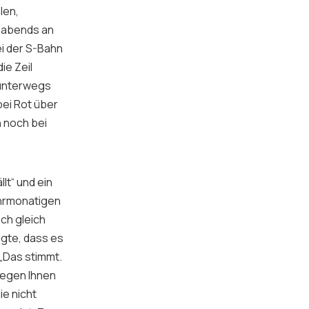
len,
n abends an
ei der S-Bahn
ie Zeil
 unterwegs
 bei Rot über
h noch bei
lt“ und ein
hrmonatigen
ch gleich
agte, dass es
 „Das stimmt.
wegen Ihnen
ie nicht