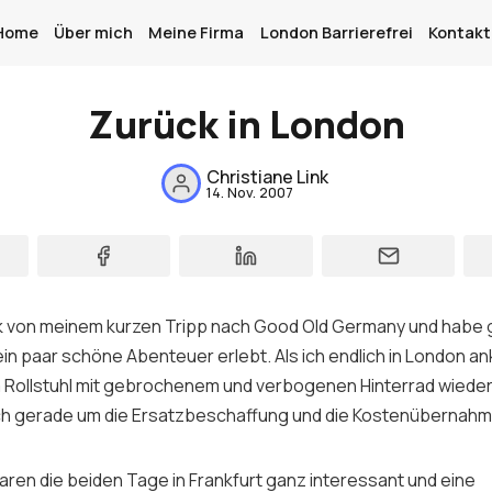
Home
Über mich
Meine Firma
London Barrierefrei
Kontakt
Zurück in London
Home
Christiane Link
14. Nov. 2007
Über mich
Meine Firma
London Barrierefrei
ck von meinem kurzen Tripp nach
Good Old Germany
und habe 
Kontakt
n paar schöne Abenteuer erlebt. Als ich endlich in London an
m Rollstuhl mit gebrochenem und verbogenen Hinterrad wieder.
Sign up
h gerade um die Ersatzbeschaffung und die Kostenübernahm
ren die beiden Tage in Frankfurt ganz interessant und eine