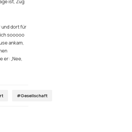
age ist, Zug
 und dort für
r ich sooooo
Hause ankam,
mmen
 er: „Nee,
rt
#Gesellschaft