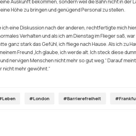
eine Auskunft bekommen, sondern weil die Bahn nicht in der L
f eine Höhe zu bringen und genügend Personal zu stellen.
 ich eine Diskussion nach der anderen, rechtfertigte mich hier
ormales Verhalten und als ich am Dienstag im Flieger saß, wa
te ganz stark das Gefühl, ich fliege nach Hause. Als ich zu 
 meinem Freund „Ich glaube, ich werde alt. Ich steck diese du
nd nervigen Menschen nicht mehr so gut weg.“ Darauf meinte
ur nicht mehr gewöhnt.“
#Leben
#London
#Barrierefreiheit
#Frankfu