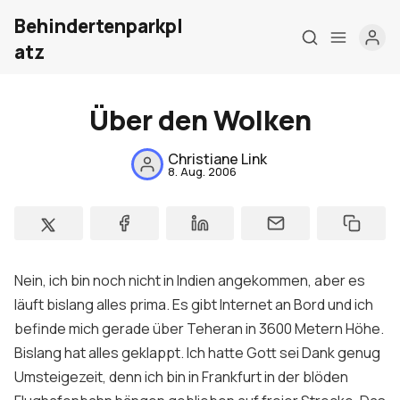
Behindertenparkpl
atz
Über den Wolken
Christiane Link
Home
8. Aug. 2006
Über mich
Meine Firma
Nein, ich bin noch nicht in Indien angekommen, aber es
London Barrierefrei
läuft bislang alles prima. Es gibt Internet an Bord und ich
Kontakt
befinde mich gerade über Teheran in 3600 Metern Höhe.
Bislang hat alles geklappt. Ich hatte Gott sei Dank genug
Sign up
Umsteigezeit, denn ich bin in Frankfurt in der blöden