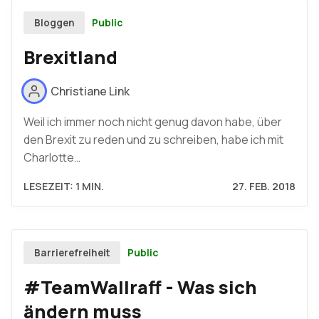
Public
Bloggen
Brexitland
Christiane Link
Weil ich immer noch nicht genug davon habe, über
den Brexit zu reden und zu schreiben, habe ich mit
Charlotte…
LESEZEIT: 1 MIN.
27. FEB. 2018
Public
Barrierefreiheit
#TeamWallraff - Was sich
ändern muss