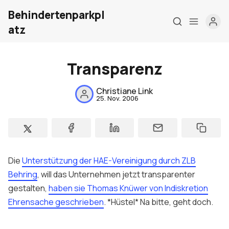
Behindertenparkpl
atz
Transparenz
Christiane Link
25. Nov. 2006
Home
Über mich
Meine Firma
Die
Unterstützung der HAE-Vereinigung durch ZLB
London Barrierefrei
Behring
, will das Unternehmen jetzt transparenter
gestalten,
haben sie Thomas Knüwer von Indiskretion
Kontakt
Ehrensache geschrieben
. *Hüstel* Na bitte, geht doch.
Sign up