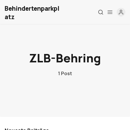
Behindertenparkpl
atz
Home
Über mich
ZLB-Behring
Meine Firma
1 Post
London Barrierefrei
Kontakt
Sign up