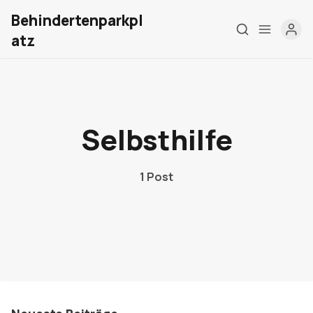
Behindertenparkpl
atz
Home
Über mich
Selbsthilfe
Meine Firma
1 Post
London Barrierefrei
Kontakt
Sign up