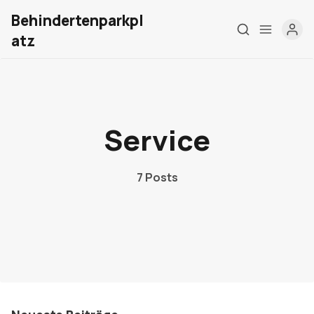
Behindertenparkpl
atz
Home
Service
Über mich
7 Posts
Meine Firma
London Barrierefrei
Kontakt
Sign up