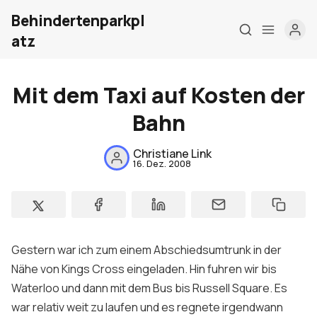
Behindertenparkpl
atz
Mit dem Taxi auf Kosten der
Bahn
Home
Christiane Link
16. Dez. 2008
Über mich
Meine Firma
London Barrierefrei
Gestern war ich zum einem Abschiedsumtrunk in der
Kontakt
Nähe von Kings Cross eingeladen. Hin fuhren wir bis
Waterloo und dann mit dem Bus bis Russell Square. Es
Sign up
war relativ weit zu laufen und es regnete irgendwann