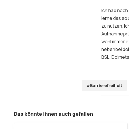
Ich hab noch
lerne das so
zu nutzen. I
Aufnahmeprüf
wohl immer ir
nebenbei dol
BSL-Dolmets
#Barrierefreiheit
Das könnte Ihnen auch gefallen