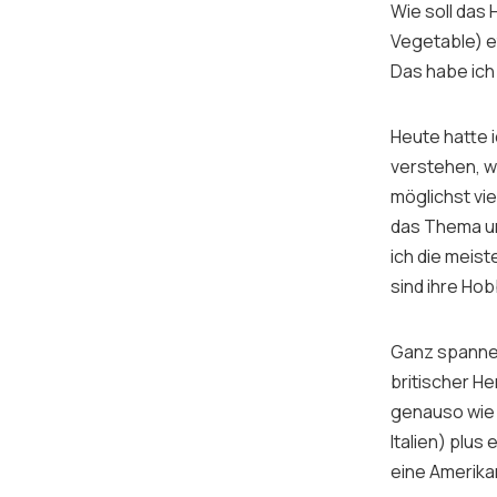
Wie soll das 
Vegetable
) e
Das habe ich 
Heute hatte 
verstehen, w
möglichst vi
das Thema un
ich die meis
sind ihre Ho
Ganz spannend
britischer He
genauso wie 
Italien) plus
eine Amerika