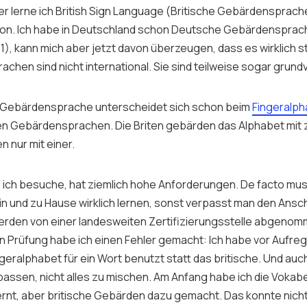
r lerne ich
British Sign Language
(Britische Gebärdensprache
don. Ich habe in Deutschland schon Deutsche Gebärdenspra
1), kann mich aber jetzt davon überzeugen, dass es wirklich s
chen sind nicht international. Sie sind teilweise sogar grun
e Gebärdensprache unterscheidet sich schon beim
Fingeralph
en Gebärdensprachen. Die Briten gebärden das Alphabet mit 
 nur mit einer.
n ich besuche, hat ziemlich hohe Anforderungen. De facto mu
n und zu Hause wirklich lernen, sonst verpasst man den Ansch
rden von einer landesweiten Zertifizierungsstelle abgenom
n Prüfung habe ich einen Fehler gemacht: Ich habe vor Aufre
geralphabet für ein Wort benutzt statt das britische. Und au
passen, nicht alles zu mischen. Am Anfang habe ich die Vokabe
rnt, aber britische Gebärden dazu gemacht. Das konnte nich