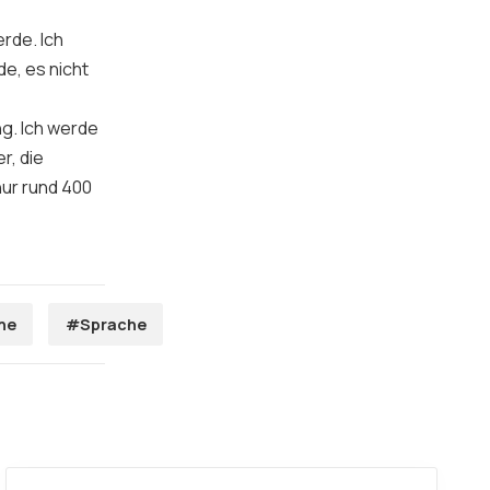
rde. Ich
e, es nicht
g. Ich werde
r, die
nur rund 400
he
#Sprache