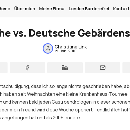
Home
Über mich
Meine Firma
London Barrierefrei
Kontakt
che vs. Deutsche Gebärden
Home
Christiane Link
19. Jan. 2010
Über mich
Meine Firma
London Barrierefrei
Entschuldigung, dass ich so lange nichts geschrieben habe, ab
ch haben seit Weihnachten eine kleine Krankenhaus-Tournee
Kontakt
und kennen bald jeden Gastroendrologen in dieser schönen 
Sign up
aber mein Freund wird diese Woche operiert – endlich! Ich hoff
s angefangen hat und als 2009 endete.