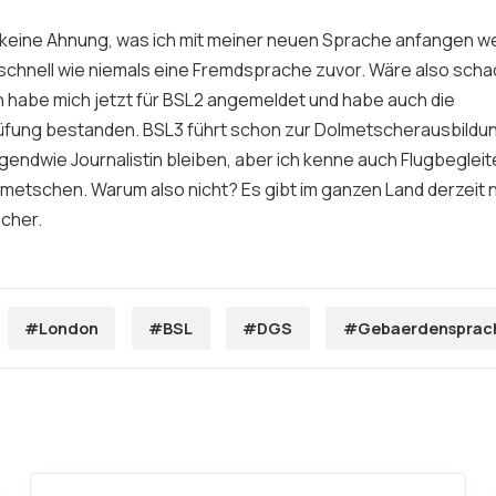
 keine Ahnung, was ich mit meiner neuen Sprache anfangen we
 schnell wie niemals eine Fremdsprache zuvor. Wäre also schad
ch habe mich jetzt für BSL2 angemeldet und habe auch die
ung bestanden. BSL3 führt schon zur Dolmetscherausbildun
gendwie Journalistin bleiben, aber ich kenne auch Flugbegleite
metschen. Warum also nicht? Es gibt im ganzen Land derzeit 
cher.
#London
#BSL
#DGS
#Gebaerdensprac