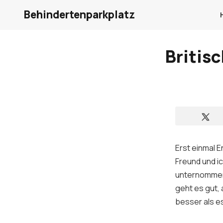
Behindertenparkplatz
Britis
Erst einmal 
Freund und i
unternommen 
geht es gut, 
besser als e