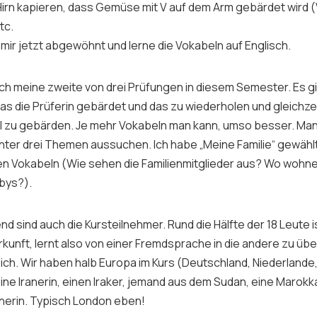
Hirn kapieren, dass Gemüse mit V auf dem Arm gebärdet wird (
tc.
mir jetzt abgewöhnt und lerne die Vokabeln auf Englisch.
ich meine zweite von drei Prüfungen in diesem Semester. Es g
as die Prüferin gebärdet und das zu wiederholen und gleichzei
el zu gebärden. Je mehr Vokabeln man kann, umso besser. Man
ter drei Themen aussuchen. Ich habe „Meine Familie“ gewähl
ten Vokabeln (Wie sehen die Familienmitglieder aus? Wo wohn
bbys?).
 sind auch die Kursteilnehmer. Rund die Hälfte der 18 Leute is
rkunft, lernt also von einer Fremdsprache in die andere zu üb
ich. Wir haben halb Europa im Kurs (Deutschland, Niederlande,
 eine Iranerin, einen Iraker, jemand aus dem Sudan, eine Marok
nerin. Typisch London eben!