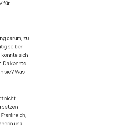
V für
ing darum, zu
tig selber
 konnte sich
t. Da konnte
en sie? Was
t nicht
ersetzen –
 Frankreich,
kanerin und