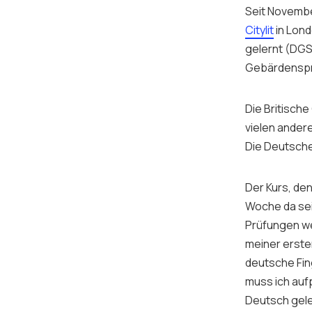
Seit Novembe
Citylit
in Lon
gelernt (DGS
Gebärdenspra
Die Britisch
vielen ander
Die Deutschen
Der Kurs, de
Woche da sei
Prüfungen we
meiner erste
deutsche Fin
muss ich auf
Deutsch gele