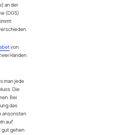
) an der
che (DGS)
timmt:
dverschieden.
abet
von
zwei Händen.
ss man jede
luss. Die
men. Bei
gung das
ch ansonsten
ln auf
t gut gehen: