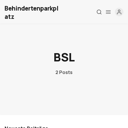
Behindertenparkpl
atz
Home
BSL
Über mich
Meine Firma
2 Posts
London Barrierefrei
Kontakt
Sign up