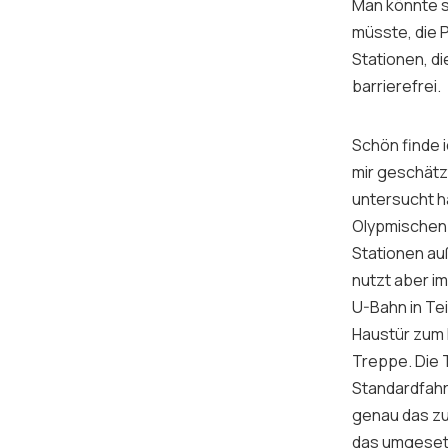
Man könnte si
müsste, die 
Stationen, d
barrierefrei.
Schön finde i
mir geschätz
untersucht ha
Olypmischen 
Stationen au
nutzt aber im
U-Bahn in Tei
Haustür zum B
Treppe. Die 
Standardfahr
genau das zu
das umgesetz