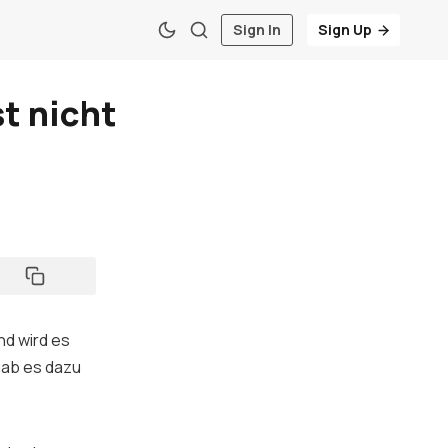
Sign In
Sign Up
t nicht
nd wird es
ab es dazu