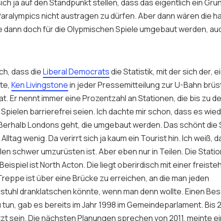
ch ja auf den Standpunkt stellen, dass das eigentlich ein Gru
Paralympics nicht austragen zu dürfen. Aber dann wären die ha
ie dann doch für die Olypmischen Spiele umgebaut werden, auc
ch, dass die
Liberal Democrats
die Statistik, mit der sich der, 
te,
Ken Livingstone
in jeder Pressemitteilung zur U-Bahn brüs
t. Er nennt immer eine Prozentzahl an Stationen, die bis zu d
Spielen barrierefrei seien. Ich dachte mir schon, dass es wie
ßerhalb Londons geht, die umgebaut werden. Das schönt die St
 Alltag wenig. Da verirrt sich ja kaum ein Tourist hin. Ich weiß,
len schwer umzurüsten ist. Aber eben nur in Teilen. Die Stati
eispiel ist
North Acton.
Die liegt oberirdisch mit einer freist
Treppe ist über eine Brücke zu erreichen, an die man jeden
stuhl dranklatschen könnte, wenn man denn wollte. Einen Bes
 tun, gab es bereits im Jahr 1998 im Gemeindeparlament. Bis 2
t sein. Die nächsten Planungen sprechen von 2011, meinte e