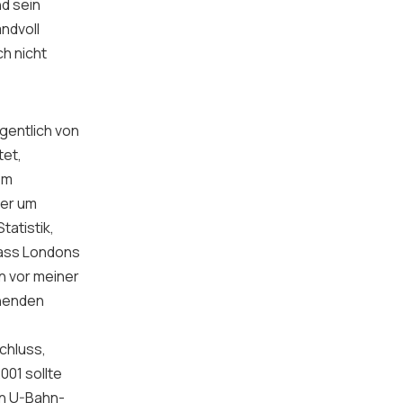
nd sein
ndvoll
h nicht
eigentlich von
tet,
em
der um
atistik,
 dass Londons
on vor meiner
ehenden
chluss,
001 sollte
in U-Bahn-