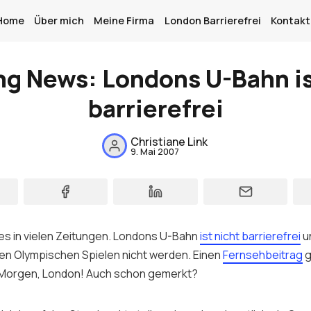
Home
Über mich
Meine Firma
London Barrierefrei
Kontakt
ng News: Londons U-Bahn is
Home
barrierefrei
Über mich
Christiane Link
9. Mai 2007
Meine Firma
London Barrierefrei
Kontakt
es in vielen Zeitungen. Londons U-Bahn
ist nicht barrierefrei
u
Sign up
den Olympischen Spielen nicht werden. Einen
Fernsehbeitrag
g
 Morgen, London! Auch schon gemerkt?