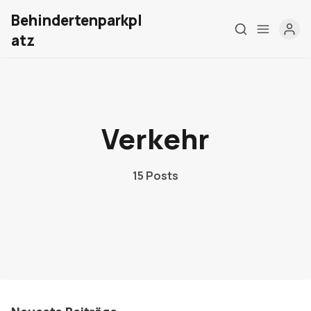
Behindertenparkpl
atz
Verkehr
Home
15 Posts
Über mich
Meine Firma
London Barrierefrei
Kontakt
Sign up