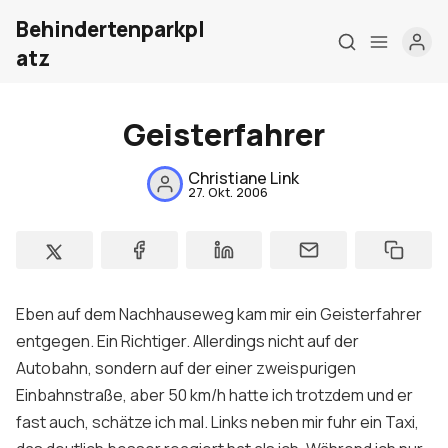
Behindertenparkpl
atz
Geisterfahrer
Home
Christiane Link
27. Okt. 2006
Über mich
Meine Firma
London Barrierefrei
Eben auf dem Nachhauseweg kam mir ein Geisterfahrer
entgegen. Ein Richtiger. Allerdings nicht auf der
Kontakt
Autobahn, sondern auf der einer zweispurigen
Sign up
Einbahnstraße, aber 50 km/h hatte ich trotzdem und er
fast auch, schätze ich mal. Links neben mir fuhr ein Taxi,