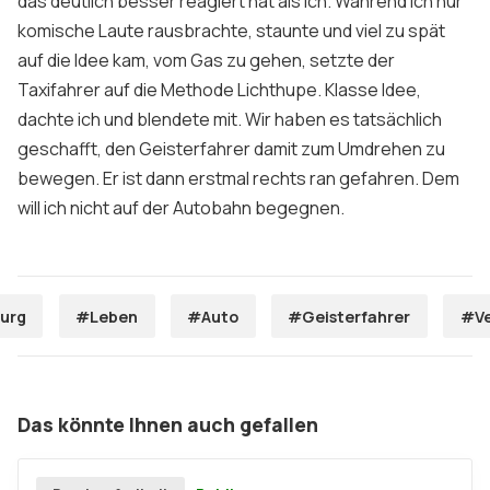
das deutlich besser reagiert hat als ich. Während ich nur
komische Laute rausbrachte, staunte und viel zu spät
auf die Idee kam, vom Gas zu gehen, setzte der
Taxifahrer auf die Methode Lichthupe. Klasse Idee,
dachte ich und blendete mit. Wir haben es tatsächlich
geschafft, den Geisterfahrer damit zum Umdrehen zu
bewegen. Er ist dann erstmal rechts ran gefahren. Dem
will ich nicht auf der Autobahn begegnen.
urg
#Leben
#Auto
#Geisterfahrer
#Ve
Das könnte Ihnen auch gefallen