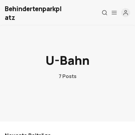
Behindertenparkpl
atz
Home
U-Bahn
Über mich
7 Posts
Meine Firma
London Barrierefrei
Kontakt
Sign up