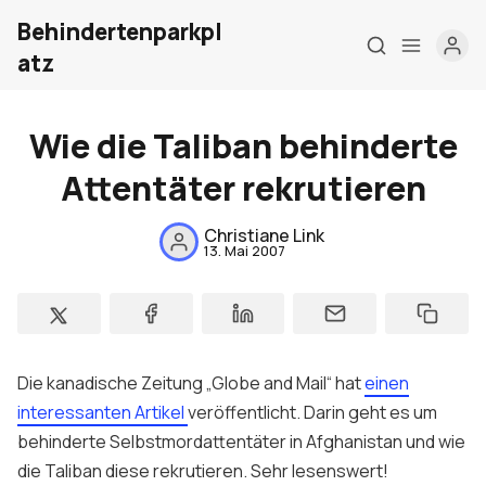
Behindertenparkpl
atz
Wie die Taliban behinderte
Attentäter rekrutieren
Home
Christiane Link
13. Mai 2007
Über mich
Meine Firma
London Barrierefr
Die kanadische Zeitung „
Globe and Mail
“ hat
einen
Kontakt
interessanten Artikel
veröffentlicht. Darin geht es um
behinderte Selbstmordattentäter in Afghanistan und wie
Sign up
die Taliban diese rekrutieren. Sehr lesenswert!