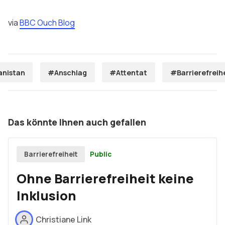
via
BBC Ouch Blog
anistan
#Anschlag
#Attentat
#Barrierefreih
Das könnte Ihnen auch gefallen
Public
Barrierefreiheit
Ohne Barrierefreiheit keine
Inklusion
Christiane Link