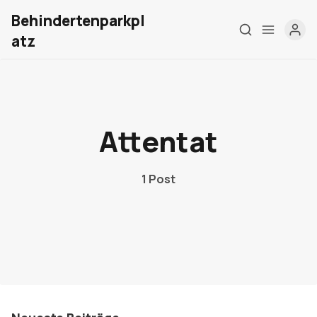
Behindertenparkpl
atz
Home
Über mich
Attentat
Meine Firma
1 Post
London Barrierefrei
Kontakt
Sign up