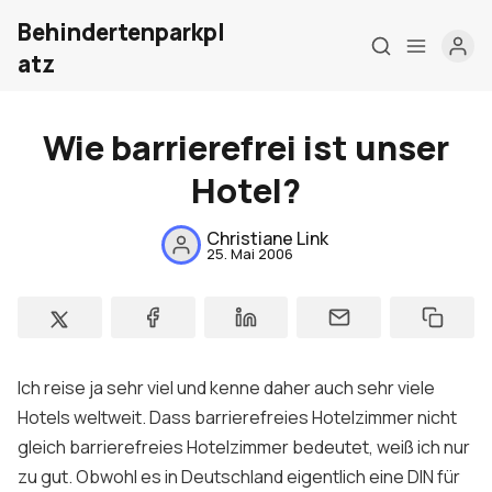
Behindertenparkpl
atz
Wie barrierefrei ist unser
Hotel?
Christiane Link
25. Mai 2006
Home
Über mich
Meine Firma
Ich reise ja sehr viel und kenne daher auch sehr viele
Hotels weltweit. Dass barrierefreies Hotelzimmer nicht
London Barrieref
gleich barrierefreies Hotelzimmer bedeutet, weiß ich nur
zu gut. Obwohl es in Deutschland eigentlich eine DIN für
Kontakt