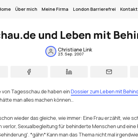
Home
Über mich
Meine Firma
London Barrierefrei
Kontakt
hau.de und Leben mit Beh
Home
Christiane Link
23. Sep. 2007
Über mich
Meine Firma
London Barrierefrei
e von Tagesschau.de haben ein
Dossier zum Leben mit Behin
Kontakt
s hätte man alles machen können…
Sign up
 schon wieder das gleiche, wie immer: Eine Frau erzählt, wie s
ein verlor, Sexualbegleitung für behinderte Menschen und eine
„Behinderung“. *gähn* Kann man das Thema nicht mal irgendwi