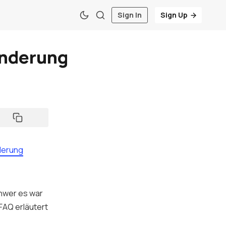
Sign In
Sign Up
inderung
derung
chwer es war
 FAQ erläutert
e