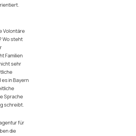
ientiert.
e Volontäre
g? Wo steht
r
t Familien
nicht sehr
tliche
 es in Bayern
itliche
ne Sprache
g schreibt.
sagentur für
aben die