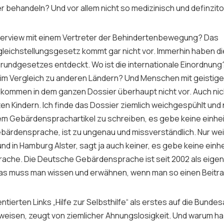
er behandeln? Und vor allem nicht so medizinisch und definzitor
nterview mit einem Vertreter der Behindertenbewegung? Das
leichstellungsgesetz kommt gar nicht vor. Immerhin haben di
 Grundgesetzes entdeckt. Wo ist die internationale Einordnun
im Vergleich zu anderen Ländern? Und Menschen mit geistige
kommen in dem ganzen Dossier überhaupt nicht vor. Auch nich
en Kindern. Ich finde das Dossier ziemlich weichgespühlt und 
 dem Gebärdensprachartikel zu schreiben, es gebe keine einhei
ärdensprache, ist zu ungenau und missverständlich. Nur weil
und in Hamburg Alster, sagt ja auch keiner, es gebe keine einhe
ache. Die Deutsche Gebärdensprache ist seit 2002 als eige
as muss man wissen und erwähnen, wenn man so einen Beitra
tierten Links „Hilfe zur Selbsthilfe“ als erstes auf die Bunde
rweisen, zeugt von ziemlicher Ahnungslosigkeit. Und warum h