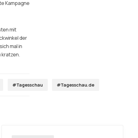
inkte Kampagne
sten mit
ickwinkel der
sich mal in
 kratzen.
#Tagesschau
#Tagesschau.de