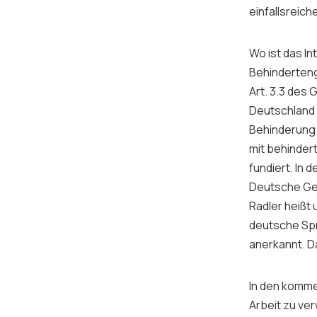
einfallsreich
Wo ist das I
Behinderteng
Art. 3.3 des
Deutschland 
Behinderung 
mit behindert
fundiert. In
Deutsche Geb
Radler heißt 
deutsche Spr
anerkannt. D
In den kommen
Arbeit zu ve