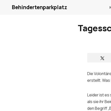
Behindertenparkplatz
Tagessc
Die Volontär
erstellt. Wa
Leider ist es
als sie ihr B
den Begriff 