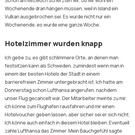
Schon am Mittwoch scherzten wir, ob wir wohl ein
Über m
Wochenende dran hängen müssen, weil in Island ein
Vulkan ausgebrochen sei. Es wurde nicht nur ein
Meine F
Wochenende, es wurde eine ganze Woche.
London Barr
Hotelzimmer wurden knapp
Konta
Sign 
Ich gebe zu, es gibt schlimmere Orte, an denen man
festsitzen kann als Schweden, zumindest wenn man in
einem der besten Hotels der Stadt in einem
barrierefreien Zimmer untergebracht ist. Ich hatte am
Donnerstag schon Lufthansa angerufen, nachdem
unser Flug gecancelt war. Der Mitarbeiter meinte zu mir,
ich könne zum Flughafen rausfahren und mir einen
Hotelvoucher geben lassen, aber sicher sei er sich nicht.
Ich könne auch einfach in diesem Hotel bleiben. Eventuell
zahle Lufthansa das Zimmer. Mein Bauchgefühl sagte