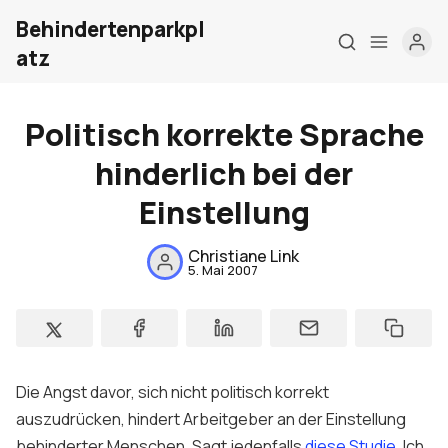
Behindertenparkpl
atz
Politisch korrekte Sprache
hinderlich bei der
Home
Einstellung
Über mich
Christiane Link
Meine Firma
5. Mai 2007
London Barrierefrei
Kontakt
Die Angst davor, sich nicht politisch korrekt
Sign up
auszudrücken, hindert Arbeitgeber an der Einstellung
behinderter Menschen. Sagt jedenfalls
diese Studie
. Ich