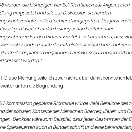
6 wurden die bisherigen vier EU-Richtlinien zur Allgemeinen
lung umgesetzt und alle zur Diskussion stehenden
ungssachverhalte in Deutschland aufgegriffen. Der jetzt vorli
ntwurf geht weit über den bislang schon bestehenden
ungsschutz in Europa hinaus. Es steht zu befürchten, dass B
owie insbesondere auch die mittelständischen Unternehmen 
durch die geplanten Regelungen aus Brüssel in unvertretb
d belastet werden.“
t. Diese Meinung teile ich zwar nicht, aber damit könnte ich l
h weiter unten die Begründung.
 EU-Kommission geplante Richtlinie würde viele Bereiche des t
 der sozialen Kontakte der Menschen überregulieren und F
ngen. Denkbar wäre zum Beispiel, dass jeder Gastwirt an der 
ine Speisekarten auch in Blindenschrift und eine behinderte