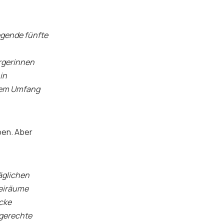
egende fünfte
ürgerinnen
in
arem Umfang
eben. Aber
äglichen
reiräume
Ecke
ngerechte