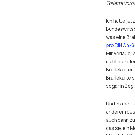
Toilette vorh
Ich hätte jet
Bundeswirtsch
was eine Brai
pro DIN A4-S
Mit Verlaub,
nicht mehr l
Braillekarte
Braillekarte 
sogar in Beg
Und zu den To
anderem desh
auch dann zu
das sei ein 