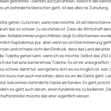
blein getrennte Toiletten aufzubrummen, selbst in der kleins
es um behinderte Menschen geht, ist das alles ne Zumutung.
lette gehen zu können, wann man möchte, ist ein Menschenrech
warum das so schwer zu verstehen ist. Dass die Wirtschaft den
vieler Antidiskriminierungsrichtlinien zeigt Großbritannien wund
ntlich Kapitalismus pur, aber wenn es um Diskriminierung geht
nzen und ich habe nicht den Eindruck, dass das Land darunter 
die Toilette gehen kann, wenn ich es möchte. Selbst das 250 J
e Ecke hat eine barrierefreie Toilette. Es ist mir unbegreiflich
so schwer damit tut, wenigstens dort wo es möglich ist, was
lich muss man auch mal sehen, dass es um die Gäste geht. Lok
 sind, bekommen behinderte Gäste als Kunden. Es geht ja nicht
dern es geht auch darum, einen Kundenkreis zu bedienen. De
haftsminister müsste das aber eigentlich wissen.