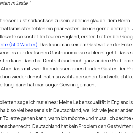
alten müsste.“
zt riesen Lust sarkastisch zu sein, aber ich glaube, dem Herrn
aftsminister fehlen ein paar Fakten, die ich gerne beitrage:
llekarte so kostet. Im teuren England, erster Treffer bei Goog
eite (500 Wörter)
. Das kann man keinem Gastwirt an der Eck
 wenn es der deutschen Gastronomie so schlecht geht, dass si
eisten kann, dann hat Deutschland noch ganz andere Probleme 
n. Aber dass mit zwei Abendessen eines blinden Gastes der Pr
schon wieder drin ist, hat man wohl übersehen. Und vielleicht 
leitung, dann hat man sogar Gewinn gemacht.
iletten sage ich nur eines: Meine Lebensqualität in England is
alb so viel besser als in Deutschland, weil ich wie jeder and
r Toilette gehen kann, wann ich möchte und muss. Ich dachte e
Menschenrecht. Deutschland hat kein Problem den Gastwirten