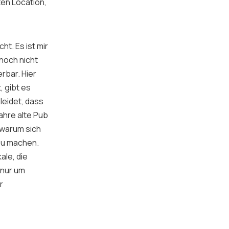
ten Location,
t. Es ist mir
noch nicht
erbar. Hier
, gibt es
leidet, dass
ahre alte Pub
, warum sich
 zu machen.
ale, die
 nur um
r