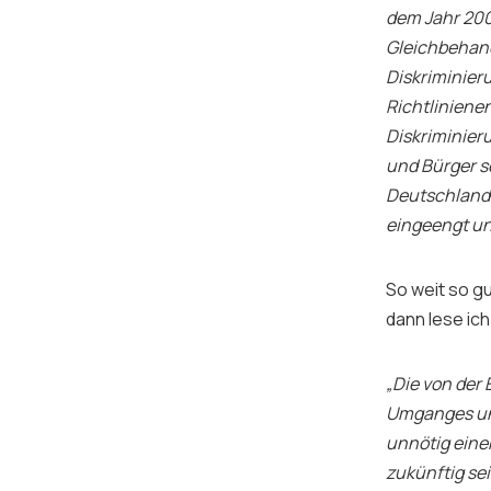
dem Jahr 200
Gleichbehand
Diskriminier
Richtliniene
Diskriminier
und Bürger s
Deutschland 
eingeengt un
So weit so gu
dann lese ic
„Die von der
Umganges und
unnötig eine
zukünftig se