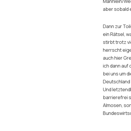
Männlein/Wei
aber sobald 
Dann zur Toi
ein Rätsel, 
stirbt trotz 
herrscht eige
auch hier Gre
ich dann auf 
bei uns um di
Deutschland 
Und letztend
barrierefrei
Almosen, son
Bundeswirtsc