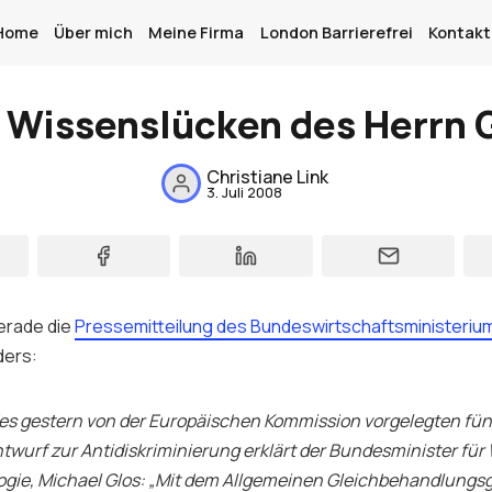
Home
Über mich
Meine Firma
London Barrierefrei
Kontakt
 Wissenslücken des Herrn 
Christiane Link
Home
3. Juli 2008
Über mich
Meine Firma
London Barrierefrei
gerade die
Pressemitteilung des Bundeswirtschaftsministeriu
ders:
Kontakt
Sign up
des gestern von der Europäischen Kommission vorgelegten fü
twurf zur Antidiskriminierung erklärt der Bundesminister für
gie, Michael Glos: „Mit dem Allgemeinen Gleichbehandlungs