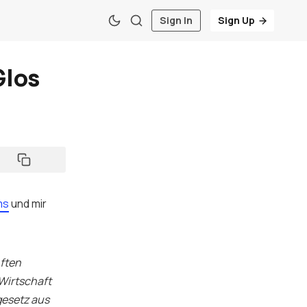
Sign In
Sign Up
Glos
ms
und mir
nften
 Wirtschaft
gesetz aus