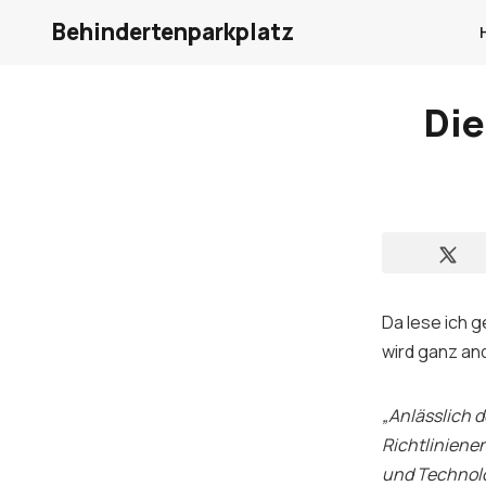
Behindertenparkplatz
Die
Da lese ich 
wird ganz an
„Anlässlich 
Richtlinienen
und Technolo