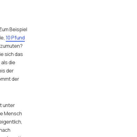
 Zum Beispiel
le,
10 Pfund
e zumuten?
e sich das
als die
eis der
kommt der
t unter
ere Mensch
igentlich,
 nach