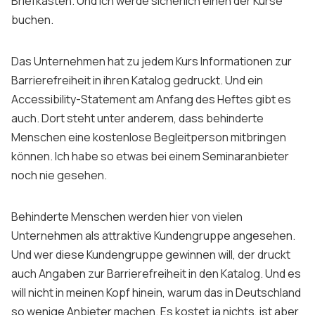
Briefkasten. Und ich werde sicherlich einen der Kurse
Sign up
buchen.
Das Unternehmen hat zu jedem Kurs Informationen zur
Barrierefreiheit in ihren Katalog gedruckt. Und ein
Accessibility-Statement am Anfang des Heftes gibt es
auch. Dort steht unter anderem, dass behinderte
Menschen eine kostenlose Begleitperson mitbringen
können. Ich habe so etwas bei einem Seminaranbieter
noch nie gesehen.
Behinderte Menschen werden hier von vielen
Unternehmen als attraktive Kundengruppe angesehen.
Und wer diese Kundengruppe gewinnen will, der druckt
auch Angaben zur Barrierefreiheit in den Katalog. Und es
will nicht in meinen Kopf hinein, warum das in Deutschland
so wenige Anbieter machen. Es kostet ja nichts, ist aber