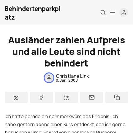
Behindertenparkpl
atz
Ausländer zahlen Aufpreis
und alle Leute sind nicht
behindert
Christiane Link
Home
9. Jan. 2008
Über mich
Meine Firma
Ich hatte gerade ein sehr merkwürdiges Erlebnis. Ich
London Barrierefrei
habe gestern abend einen Kurs entdeckt, den ich gerne
Kontakt
besuchen würde. Er wird von einer lokalen Bücherei