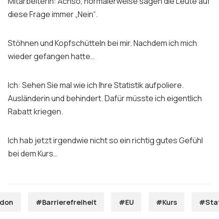
Mitarbeiterin: Achso, normalerweise sagen die Leute auf
diese Frage immer „Nein“.
Stöhnen und Kopfschütteln bei mir. Nachdem ich mich
wieder gefangen hatte…
Ich: Sehen Sie mal wie ich Ihre Statistik aufpoliere.
Ausländerin und behindert. Dafür müsste ich eigentlich
Rabatt kriegen.
Ich hab jetzt irgendwie nicht so ein richtig gutes Gefühl
bei dem Kurs…
don
#Barrierefreiheit
#EU
#Kurs
#Stat