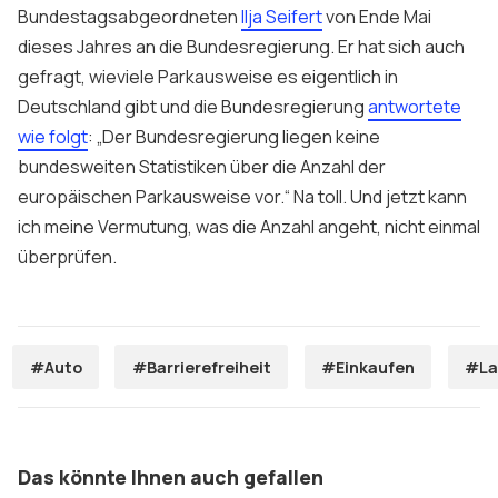
Bundestagsabgeordneten
Ilja Seifert
von Ende Mai
dieses Jahres an die Bundesregierung. Er hat sich auch
gefragt, wieviele Parkausweise es eigentlich in
Deutschland gibt und die Bundesregierung
antwortete
wie folgt
: „Der Bundesregierung liegen keine
bundesweiten Statistiken über die Anzahl der
europäischen Parkausweise vor.“ Na toll. Und jetzt kann
ich meine Vermutung, was die Anzahl angeht, nicht einmal
überprüfen.
#Auto
#Barrierefreiheit
#Einkaufen
#La
Das könnte Ihnen auch gefallen