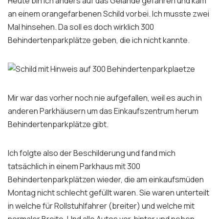
Heute bin ich anders auf das Gelände gefahren und kam
Sign up
an einem orangefarbenen Schild vorbei. Ich musste zwei
Mal hinsehen. Da soll es doch wirklich 300
Behindertenparkplätze geben, die ich nicht kannte.
Mir war das vorher noch nie aufgefallen, weil es auch in
anderen Parkhäusern um das Einkaufszentrum herum
Behindertenparkplätze gibt.
Ich folgte also der Beschilderung und fand mich
tatsächlich in einem Parkhaus mit 300
Behindertenparkplätzen wieder, die am einkaufsmüden
Montag nicht schlecht gefüllt waren. Sie waren unterteilt
in welche für Rollstuhlfahrer (breiter) und welche mit