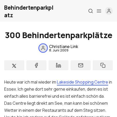
Behindertenparkpl
atz
300 Behindertenparkplätze
Christiane Link
8. Juni 2009
Home
Über mich
Heute war ich mal wieder im
Lakeside Shopping Centre
in
Meine Firma
Essex. Ich gehe dort sehr gerne einkaufen, denn es ist
einfach alles barrierefrei und es ist einfach schön da.
London Barrierefrei
Das Centre liegt direkt am See, man kann bei schönem
Wetter in einem der Restaurants auf dem Steg sitzen.
Kontakt