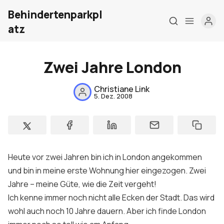
Behindertenparkpl
atz
Zwei Jahre London
Home
Christiane Link
5. Dez. 2008
Über mich
Meine Firma
London Barrierefrei
Heute vor zwei Jahren bin ich in London angekommen
Kontakt
und bin in meine erste Wohnung hier eingezogen. Zwei
Jahre – meine Güte, wie die Zeit vergeht!
Sign up
Ich kenne immer noch nicht alle Ecken der Stadt. Das wird
wohl auch noch 10 Jahre dauern. Aber ich finde London