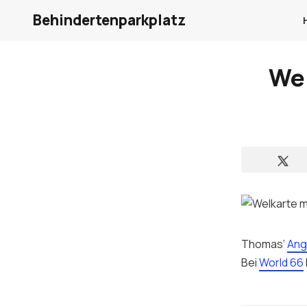
Behindertenparkplatz
Wel
Thomas‘
Ang
Bei
World 66