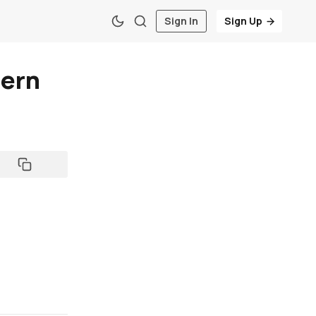
Sign In
Sign Up
dern