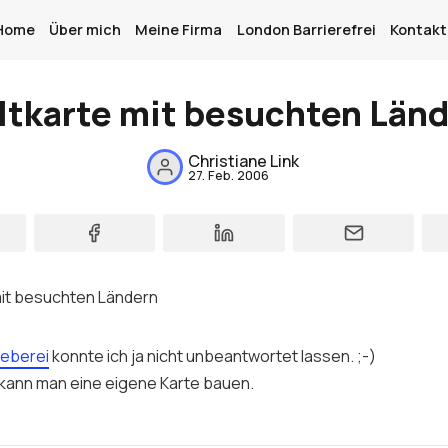
Home
Über mich
Meine Firma
London Barrierefrei
Kontakt
tkarte mit besuchten Län
Home
Christiane Link
Über mich
27. Feb. 2006
Meine Firma
London Barrierefrei
Kontakt
Sign up
eberei
konnte ich ja nicht unbeantwortet lassen. ;-)
kann man eine eigene Karte bauen.