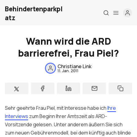
Behindertenparkpl
atz
Wann wird die ARD
barrierefrei, Frau Piel?
Home
Christiane Link
11. Jan. 2011
Über mich
Meine Firma
London Barrierefrei
Sehr geehrte Frau Piel, mit Interesse habe ich
Ihre
Kontakt
Interviews
zum Beginn Ihrer Amtszeit als ARD-
Vorsitzende gelesen. Unter anderem äußern Sie sich
Sign up
zum neuen Gebührenmodell, bei dem künftig auch blinde