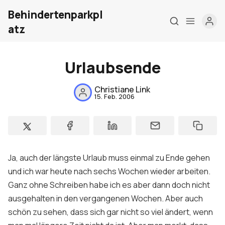
Behindertenparkpl
atz
Urlaubsende
Home
Christiane Link
15. Feb. 2006
Über mich
Meine Firma
London Barrierefrei
Ja, auch der längste Urlaub muss einmal zu Ende gehen
Kontakt
und ich war heute nach sechs Wochen wieder arbeiten.
Ganz ohne Schreiben habe ich es aber dann doch nicht
Sign up
ausgehalten in den vergangenen Wochen. Aber auch
schön zu sehen, dass sich gar nicht so viel ändert, wenn