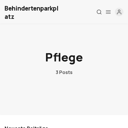
Behindertenparkpl
atz
Home
Pflege
Über mich
Meine Firma
3 Posts
London Barrierefrei
Kontakt
Sign up