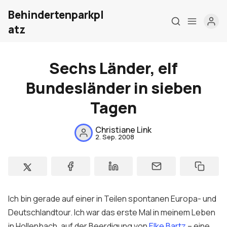
Behindertenparkpl
atz
Sechs Länder, elf
Bundesländer in sieben
Home
Tagen
Über mich
Christiane Link
Meine Firma
2. Sep. 2008
London Barrierefrei
Kontakt
Sign up
Ich bin gerade auf einer in Teilen spontanen Europa- und
Deutschlandtour. Ich war das erste Mal in meinem Leben
in Hollenbach, auf der Beerdigung von
Elke Bartz
– eine