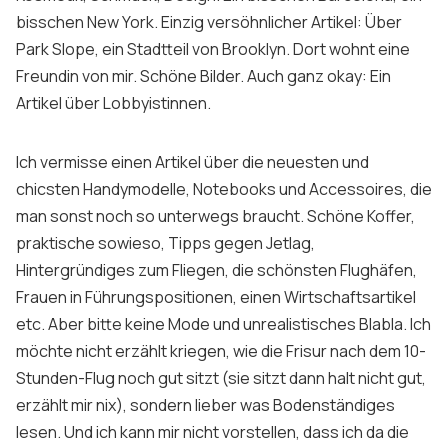
bisschen New York. Einzig versöhnlicher Artikel: Über
Park Slope
, ein Stadtteil von
Brooklyn
. Dort wohnt eine
Freundin von mir. Schöne Bilder. Auch ganz okay: Ein
Artikel über Lobbyistinnen.
Ich vermisse einen Artikel über die neuesten und
chicsten Handymodelle,
Notebooks
und
Accessoires
, die
man sonst noch so unterwegs braucht. Schöne Koffer,
praktische sowieso, Tipps gegen Jetlag,
Hintergründiges zum Fliegen, die schönsten Flughäfen,
Frauen in Führungspositionen, einen Wirtschaftsartikel
etc. Aber bitte keine Mode und unrealistisches Blabla. Ich
möchte nicht erzählt kriegen, wie die Frisur nach dem 10-
Stunden-Flug noch gut sitzt (sie sitzt dann halt nicht gut,
erzählt mir nix), sondern lieber was Bodenständiges
lesen. Und ich kann mir nicht vorstellen, dass ich da die