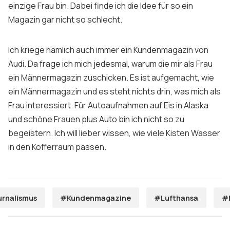
einzige Frau bin. Dabei finde ich die Idee für so ein
Magazin gar nicht so schlecht.
Ich kriege nämlich auch immer ein Kundenmagazin von
Audi. Da frage ich mich jedesmal, warum die mir als Frau
ein Männermagazin zuschicken. Es ist aufgemacht, wie
ein Männermagazin und es steht nichts drin, was mich als
Frau interessiert. Für Autoaufnahmen auf Eis in Alaska
und schöne Frauen plus Auto bin ich nicht so zu
begeistern. Ich will lieber wissen, wie viele Kisten Wasser
in den Kofferraum passen.
rnalismus
#Kundenmagazine
#Lufthansa
#