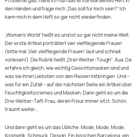
Probleme gab, halte ich nun das erste Mal dieses Heft in
Sign up
den Händen und frage mich „Das soll für mich sein?“ Ich
kann mich in dem Heft so gar nicht wiederfinden.
„Woman’s World“
heißt es und ist so gar nicht meine Welt.
Der erste Artikel porträtiert vier vielfliegende Frauen
(bitte mal „Vier vielfliegende Frauen“ laut und schnell
vorlesen!). Die Rubrik heißt „Drei-Wetter-Tough“. Aua. Da
erfahre ich gleich, wie wichtig Gesichtsmasken sind und
was sie ihren Liebsten von den Reisen mitbringen. Und –
was für ein Zufall – auf der nächsten Seite ein Artikel über
Feuchtigkeitscremes und Masken. Dann geht es um die
Drei-Wetter-Taft-Frau, deren Frisur immer sitzt. Schön,
träumt weiter…
Und dann geht es um das Übliche: Mode, Mode, Mode,
Kosmetik, Schmuck, Design. Ein bisschen Barcelona, ein