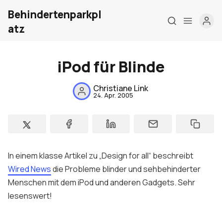
Behindertenparkpl
atz
iPod für Blinde
Home
Christiane Link
24. Apr. 2005
Über mich
Meine Firma
London Barrierefrei
In einem klasse Artikel zu „Design for all“ beschreibt
Kontakt
Wired News
die Probleme blinder und sehbehinderter
Sign up
Menschen mit dem iPod und anderen Gadgets. Sehr
lesenswert!