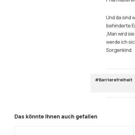
Und da sind w
behinderte E
„Man wird si
werde ich sic
Sorgenkind.
#Barrierefreiheit
Das könnte Ihnen auch gefallen