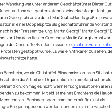
eser Wandlung war unter anderem Geschäftsführer Dieter Guts
 Ruhestand und seit gestern stehen seine Nachfolger fest: „A
artin Georgi führen ab dem 1. Mai Deutschlands größte privat
sation in einer Doppelspitze als geschäftsführende Vorständ
ensch in der Pressemitteilung. Martin Georgi? Martin Georgi?
nnt vor. Und dann fiel der Groschen: Martin Georgi verantwor
e der Christoffel-Blindenmission, die
nicht nur von mir kriti
 Protesten gestoppt wurde. Es war ein Afrikaner zu sehen, de
nwurfschlitze hatte.
 Bensheim, wo die Christoffel-Blindenmission ihren Sitz hat,
hrzehnten die Arbeit der Organisation. Ich empfand schon als 
remdlich. Ich mag es nicht, wenn Hilfsorganisationen allein a
penden zu bekommen. Mitleid ist meines Erachtens die Haup
 Menschen mit Behinderungen immer noch häufig nicht als
tigte Bürger angesehen werden, sondern als arme Hascherl.