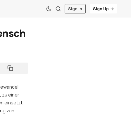
Sign In
Sign Up
ensch
agewandel
 zu einer
en einsetzt
ung von