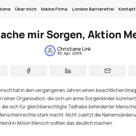
Home
Über mich
Meine Firma
London Barrierefrei
Kontakt
mache mir Sorgen, Aktion M
Home
Christiane Link
30. Apr. 2009
Über mich
Meine Firma
London Barrierefrei
ensch hat in den vergangenen Jahren einen beachtlichen Im
on einer Organisation, die sich um arme Sorgenkinder kümmert,
Kontakt
, die sich für gleichberechtigte Teilhabe behinderter Mensch
Sign up
 Menschenrechte stark macht. Nicht zuletzt die Namensänder
nkind in Aktion Mensch sollten das deutlich machen.