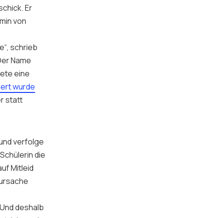
chick. Er
rmin von
e
e“, schrieb
 Der Name
tete eine
siert wurde
r statt
 und verfolge
Schülerin die
uf Mitleid
tursache
 Und deshalb