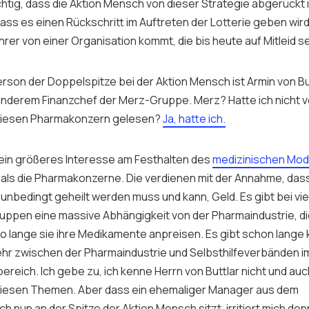
htig, dass die Aktion Mensch von dieser Strategie abgerückt 
ass es einen Rückschritt im Auftreten der Lotterie geben wir
er von einer Organisation kommt, die bis heute auf Mitleid se
rson der Doppelspitze bei der Aktion Mensch ist Armin von But
anderem Finanzchef der Merz-Gruppe. Merz? Hatte ich nicht 
diesen Pharmakonzern gelesen?
Ja, hatte ich.
ein größeres Interesse am Festhalten des
medizinischen Mod
als die Pharmakonzerne. Die verdienen mit der Annahme, das
unbedingt geheilt werden muss und kann, Geld. Es gibt bei vie
ruppen eine massive Abhängigkeit von der Pharmaindustrie, di
so lange sie ihre Medikamente anpreisen. Es gibt schon lange 
ehr zwischen der Pharmaindustrie und Selbsthilfeverbänden i
reich. Ich gebe zu, ich kenne Herrn von Buttlar nicht und auc
diesen Themen. Aber dass ein ehemaliger Manager aus dem
 nun an der Spitze der Aktion Mensch sitzt, irritiert mich de