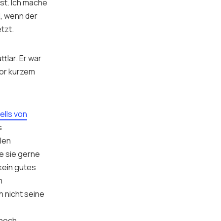
ist. Ich mache
d, wenn der
tzt.
tlar. Er war
vor kurzem
ells von
s
len
e sie gerne
kein gutes
m
h nicht seine
nnoch.