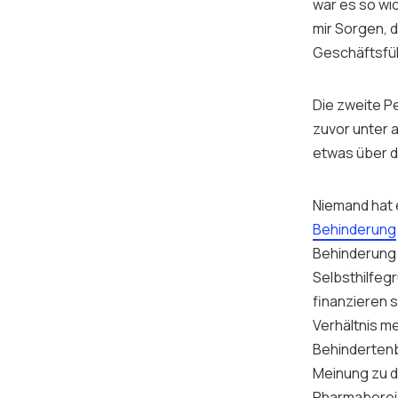
war es so wic
mir Sorgen, d
Geschäftsführ
Die zweite Pe
zuvor unter 
etwas über 
Niemand hat 
Behinderung
Behinderung 
Selbsthilfeg
finanzieren 
Verhältnis m
Behindertenbe
Meinung zu 
Pharmabereich