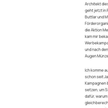
Architekt di
geht jetzt in
Buttlar und M
Förderorgani
die Aktion M
kam mir beka
Werbekampagn
und nach den
Augen Münzei
Ich komme aus
schon seit Ja
Kampagnen bef
setzen, um S
dafür, warum
gleichberech