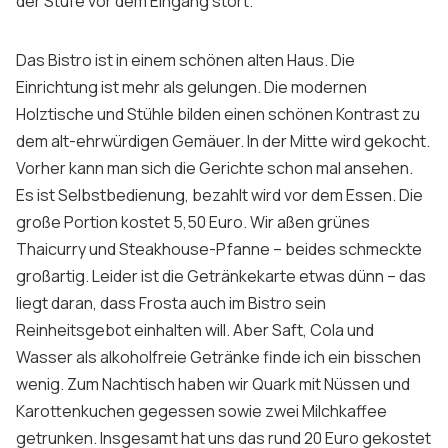
der Stufe vor dem Eingang stört.
Sign up
Das Bistro ist in einem schönen alten Haus. Die
Einrichtung ist mehr als gelungen. Die modernen
Holztische und Stühle bilden einen schönen Kontrast zu
dem alt-ehrwürdigen Gemäuer. In der Mitte wird gekocht.
Vorher kann man sich die Gerichte schon mal ansehen.
Es ist Selbstbedienung, bezahlt wird vor dem Essen. Die
große Portion kostet 5,50 Euro. Wir aßen grünes
Thaicurry und
Steakhouse
-Pfanne – beides schmeckte
großartig. Leider ist die Getränkekarte etwas dünn – das
liegt daran, dass Frosta auch im Bistro sein
Reinheitsgebot einhalten will. Aber Saft, Cola und
Wasser als alkoholfreie Getränke finde ich ein bisschen
wenig. Zum Nachtisch haben wir Quark mit Nüssen und
Karottenkuchen gegessen sowie zwei Milchkaffee
getrunken. Insgesamt hat uns das rund 20 Euro gekostet