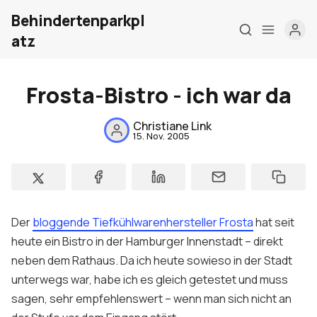
Behindertenparkpl
atz
Frosta-Bistro - ich war da
Christiane Link
15. Nov. 2005
Home
Über mich
Der
bloggende Tiefkühlwarenhersteller Frosta
hat seit
Meine Firma
heute ein Bistro in der Hamburger Innenstadt – direkt
neben dem Rathaus. Da ich heute sowieso in der Stadt
London Barrierefrei
unterwegs war, habe ich es gleich getestet und muss
Kontakt
sagen, sehr empfehlenswert – wenn man sich nicht an