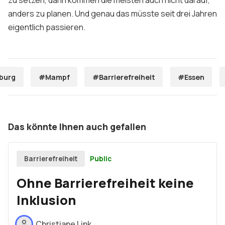
zu setzen, dann kommen die meisten auch nicht darauf,
anders zu planen. Und genau das müsste seit drei Jahren
eigentlich passieren.
burg
#Mampf
#Barrierefreiheit
#Essen
Das könnte Ihnen auch gefallen
Public
Barrierefreiheit
Ohne Barrierefreiheit keine
Inklusion
Christiane Link