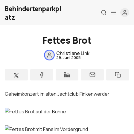
Behindertenparkpl
atz
Fettes Brot
Home
Christiane Link
29. Juni 2005
Über mich
Meine Firma
London Barrierefrei
Geheimkonzert im alten Jachtclub Finkenwerder
Kontakt
Sign up