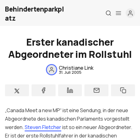
Behindertenparkpl
atz
Erster kanadischer
Home
Abgeordneter im Rollstuhl
Über mich
Christiane Link
31. Juli 2005
Meine Firma
London Barrierefrei
Kontakt
„
Canada
Meet a new MP
“ ist eine Sendung, in der neue
Sign up
Abgeordnete des kanadischen Parlaments vorgestellt
werden.
Steven Fletcher
ist so ein neuer Abgeordneter.
Er ist der erste
Rollstuhlfahrer
in der kanadischen