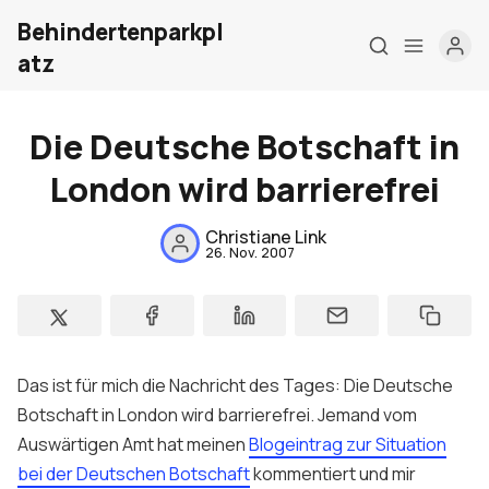
Behindertenparkpl
atz
Die Deutsche Botschaft in
London wird barrierefrei
Home
Christiane Link
Über mich
26. Nov. 2007
Meine Firma
London Barrierefrei
Das ist für mich die Nachricht des Tages: Die Deutsche
Kontakt
Botschaft in London wird barrierefrei. Jemand vom
Sign up
Auswärtigen Amt hat meinen
Blogeintrag zur Situation
bei der Deutschen Botschaft
kommentiert und mir