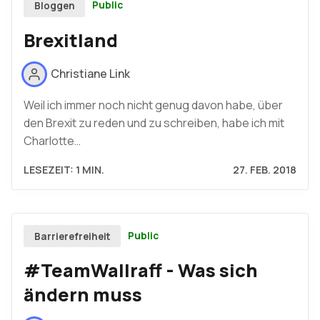
Public
Bloggen
Brexitland
Christiane Link
Weil ich immer noch nicht genug davon habe, über
den Brexit zu reden und zu schreiben, habe ich mit
Charlotte…
LESEZEIT: 1 MIN.
27. FEB. 2018
Public
Barrierefreiheit
#TeamWallraff - Was sich
ändern muss