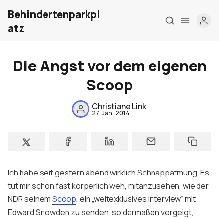
Behindertenparkpl
atz
Die Angst vor dem eigenen
Scoop
Christiane Link
Home
27. Jan. 2014
Über mich
Meine Firma
London Barrierefrei
Ich habe seit gestern abend wirklich Schnappatmung. Es
tut mir schon fast körperlich weh, mitanzusehen, wie der
Kontakt
NDR seinem
Scoop
, ein „weltexklusives Interview“ mit
Edward Snowden zu senden, so dermaßen vergeigt,
Sign up