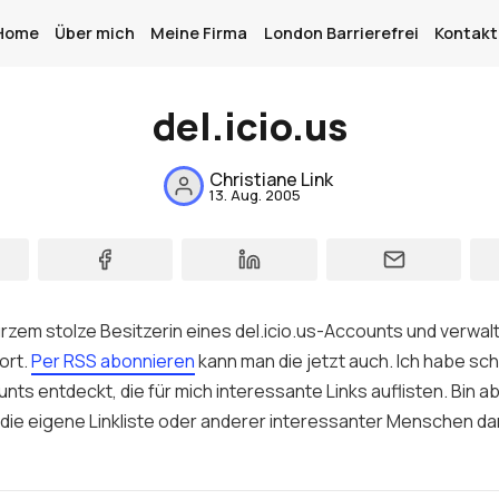
Home
Über mich
Meine Firma
London Barrierefrei
Kontakt
del.icio.us
Home
Christiane Link
Über mich
13. Aug. 2005
Meine Firma
London Barrierefrei
kurzem stolze Besitzerin eines
del.icio.us
-Accounts
und verwal
Kontakt
ort.
Per RSS abonnieren
kann man die jetzt auch. Ich habe sch
Sign up
unts
entdeckt, die für mich interessante
Links
auflisten. Bin ab
 die eigene Linkliste oder anderer interessanter Menschen da