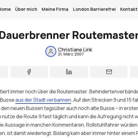
Home
Über mich
Meine Firma
London Barrierefrei
Kontakt
Dauerbrenner Routemaste
Home
Christiane Link
21. März 2007
Über mich
Meine Firma
London Barrierefrei
tiert immer noch über die
Routemaster
. Behindertenverbände
Kontakt
n Busse
aus der Stadt verbannen
. Auf den Strecken 9 und 15 f
Sign up
 den neuen Bussen tagsüber auch noch alte Busse – in erster 
h nutze die Route 9 fast täglich und kann die Aufregung nicht wi
ie Aussage in manchen Kommentaren, Rollstuhlfahrer würden 
en, ist damit wiederlegt. Bislang kam aber immer hinter einem