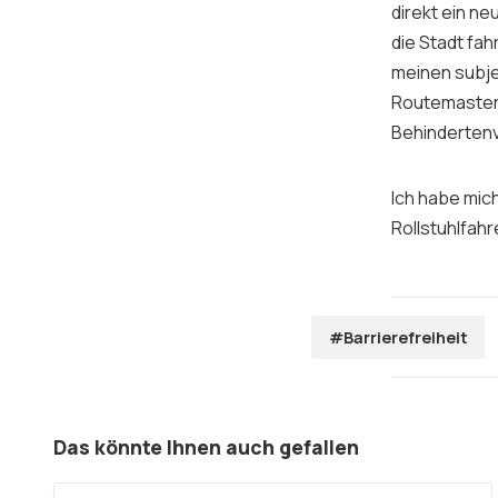
direkt ein ne
die Stadt fah
meinen subje
Routemaste
Behindertenv
Ich habe mic
Rollstuhlfah
#Barrierefreiheit
Das könnte Ihnen auch gefallen