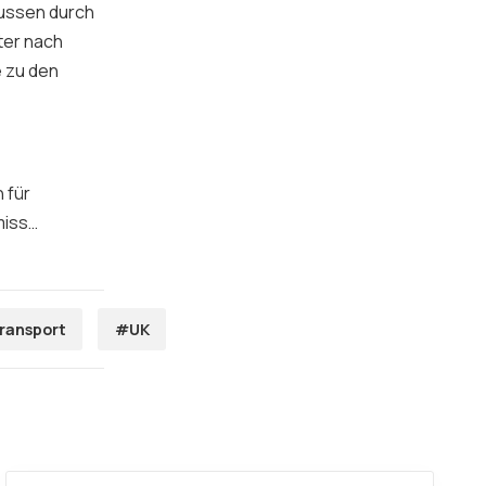
 Bussen durch
ter
nach
e zu den
 für
miss…
ransport
#UK