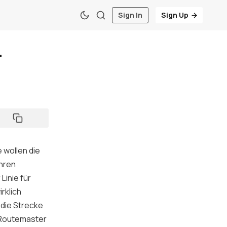
Sign In
Sign Up
r
 wollen die
ahren
Linie für
rklich
die Strecke
Routemaster