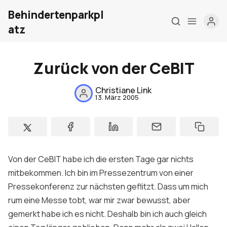
Behindertenparkpl
atz
Zurück von der CeBIT
Home
Christiane Link
13. März 2005
Über mich
Meine Firma
London Barrierefrei
Von der CeBIT habe ich die ersten Tage gar nichts
mitbekommen. Ich bin im Pressezentrum von einer
Kontakt
Pressekonferenz zur nächsten geflitzt. Dass um mich
Sign up
rum eine Messe tobt, war mir zwar bewusst, aber
gemerkt habe ich es nicht. Deshalb bin ich auch gleich