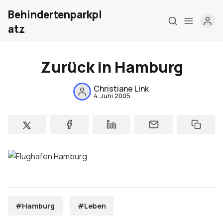
Behindertenparkpl
atz
Zurück in Hamburg
Home
Christiane Link
Über mich
4. Juni 2005
Meine Firma
London Barrierefrei
Kontakt
Sign up
#Hamburg
#Leben