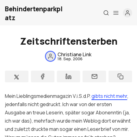
Behindertenparkpl
atz
Zeitschriftensterben
Home
Christiane Link
18. Sep. 2006
Über mich
Meine Firma
London Barrierefrei
Mein Lieblingsmedienmagazin V.i.S.d.P.
gibts nicht mehr
,
jedenfalls nicht gedruckt. Ich war von der ersten
Kontakt
Ausgabe an treue Leserin, später sogar Abonenntin (ja,
Sign up
ich war das), mehrfach wurde mein Weblog dort erwähnt
und zuletzt druckte man sogar einen Leserbrief von mir.