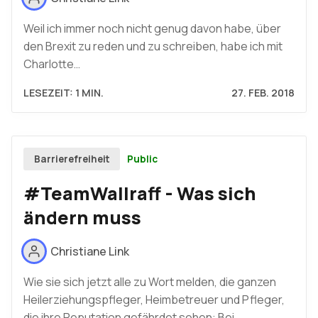
Weil ich immer noch nicht genug davon habe, über
den Brexit zu reden und zu schreiben, habe ich mit
Charlotte…
LESEZEIT: 1 MIN.
27. FEB. 2018
Public
Barrierefreiheit
#TeamWallraff - Was sich
ändern muss
Christiane Link
Wie sie sich jetzt alle zu Wort melden, die ganzen
Heilerziehungspfleger, Heimbetreuer und Pfleger,
die ihre Reputation gefährdet sehen: Bei…