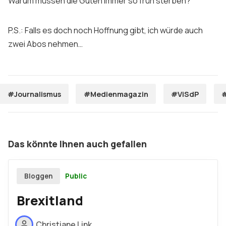
Warum müssen die Guten immer so früh sterben?
P.S.: Falls es doch noch Hoffnung gibt, ich würde auch
zwei Abos nehmen…
#Journalismus
#Medienmagazin
#ViSdP
#
Das könnte Ihnen auch gefallen
Public
Bloggen
Brexitland
Christiane Link