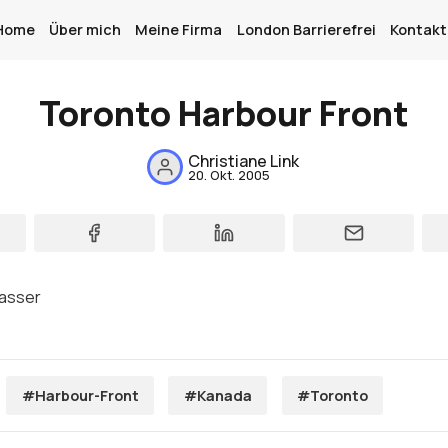
Home
Über mich
Meine Firma
London Barrierefrei
Kontakt
Toronto Harbour Front
Home
Christiane Link
Über mich
20. Okt. 2005
Meine Firma
London Barrierefrei
Kontakt
Sign up
#Harbour-Front
#Kanada
#Toronto