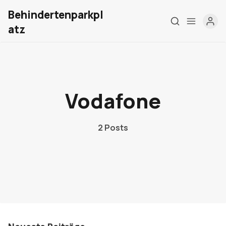
Behindertenparkpl
atz
Home
Vodafone
Über mich
Meine Firma
2 Posts
London Barrierefrei
Kontakt
Sign up